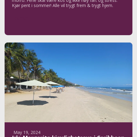
morro. Ferie skal være kos og ikke høy fart og stress.
Kjør pent i sommer! Alle vil trygt frem & trygt hjem.
Les mer
May 19, 2024